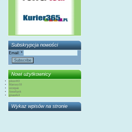
Subskrypcja nowości
Email:
*
Nowi użytkownicy
pikus443
Marcusy18
szczepan
AnnaSpyk
gitara4x4
Wykaz wpisów na stronie