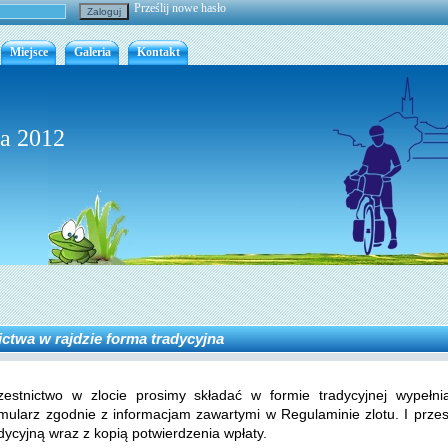
Prześlij nowe hasło
Miejsce
Galeria
Kontakt
ca 2012
ictwa w rajdzie forma tradycyjna
zestnictwo w zlocie prosimy składać w formie tradycyjnej wypełn
rmularz zgodnie z informacjam zawartymi w Regulaminie zlotu. I prze
dycyjną wraz z kopią potwierdzenia wpłaty.