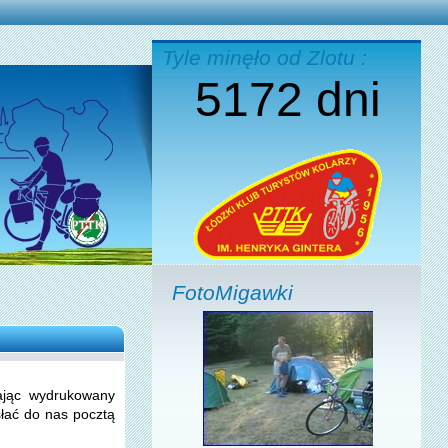
Tyle minęło od Zlotu :
5172 dni
FotoMigawki
iając wydrukowany
słać do nas pocztą