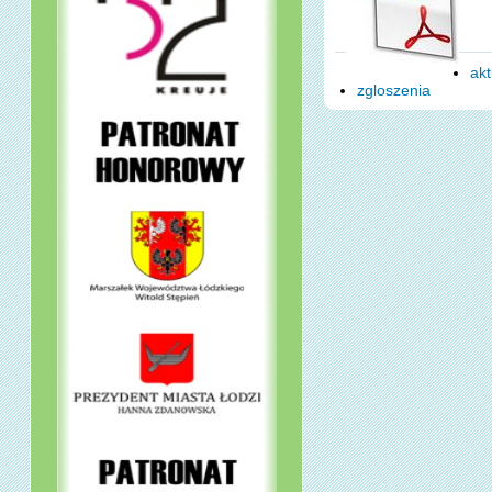
Po
akt
zgloszenia